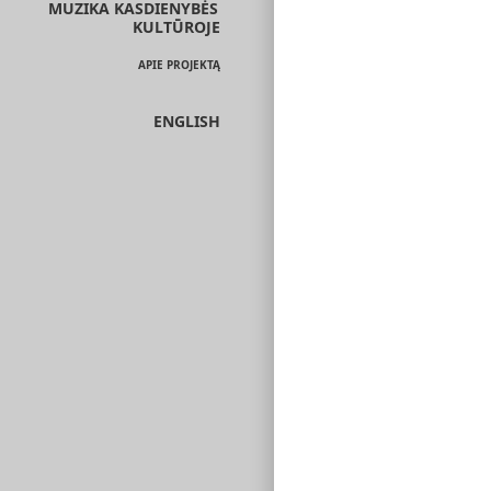
MUZIKA KASDIENYBĖS
KULTŪROJE
APIE PROJEKTĄ
ENGLISH