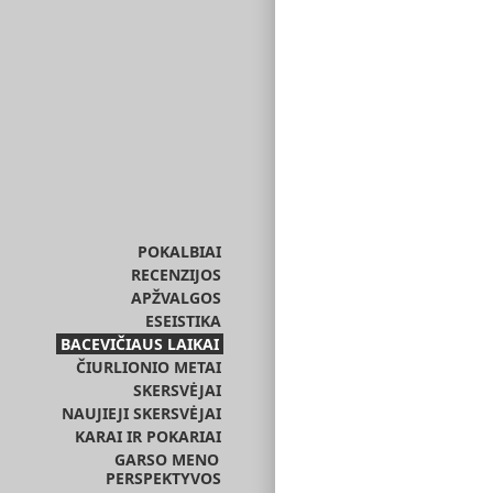
POKALBIAI
RECENZIJOS
APŽVALGOS
ESEISTIKA
BACEVIČIAUS LAIKAI
ČIURLIONIO METAI
SKERSVĖJAI
NAUJIEJI SKERSVĖJAI
KARAI IR POKARIAI
GARSO MENO
PERSPEKTYVOS