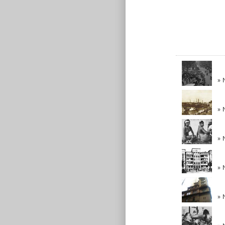
» 
» 
» 
» 
» 