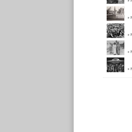
» 
» 
» 
» N
» 