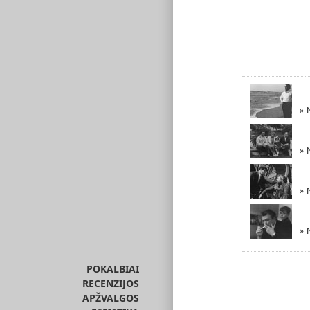
» 
» 
» N
» 
POKALBIAI
RECENZIJOS
APŽVALGOS