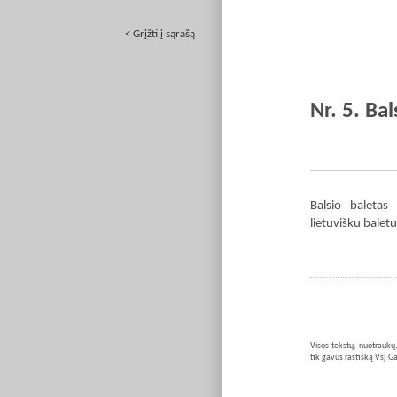
< Grįžti į sąrašą
Nr. 5. Bal
Balsio baletas 
lietuvišku baletu
Visos tekstų, nuotraukų,
tik gavus raštišką VšĮ Ga