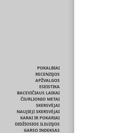
POKALBIAI
RECENZIJOS
APŽVALGOS
ESEISTIKA
BACEVIČIAUS LAIKAI
ČIURLIONIO METAI
SKERSVĖJAI
NAUJIEJI SKERSVĖJAI
KARAI IR POKARIAI
DIDŽIOSIOS ILIUZIJOS
GARSO INDEKSAS