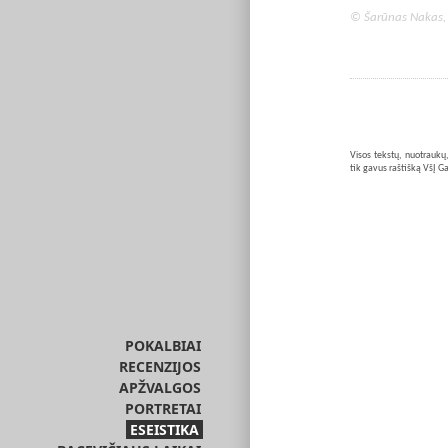
© Šarūnas Nakas,
Visos tekstų, nuotraukų,
tik gavus raštišką VšĮ Ga
POKALBIAI
RECENZIJOS
APŽVALGOS
PORTRETAI
ESEISTIKA