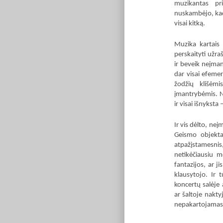
muzikantas pri
nuskambėjo, kad 
visai kitką.
Muzika kartais 
perskaityti užra
ir beveik neįma
dar visai efeme
žodžių klišėmi
įmantrybėmis. Nu
ir visai išnyksta 
Ir vis dėlto, ne
Geismo objekta
atpažįstamesnis, 
netikėčiausiu m
fantazijos, ar j
klausytojo. Ir 
koncertų salėje
ar šaltoje naktyj
nepakartojamas