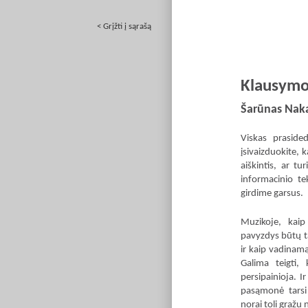
< Grįžti į sąrašą
Klausymo
Šarūnas Nak
Viskas praside
įsivaizduokite, k
aiškintis, ar t
informacinio te
girdime garsus.
Muzikoje, kaip 
pavyzdys būtų ta
ir kaip vadinam
Galima teigti, 
persipainioja. 
pasąmonė tarsi
norai toli gražu 