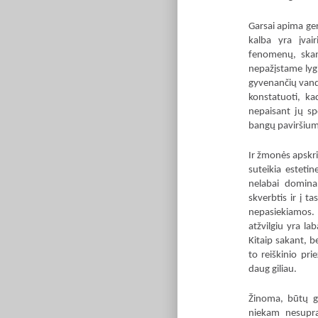
Garsai apima ger
kalba yra įvair
fenomenų, skan
nepažįstame lyg
gyvenančių vand
konstatuoti, ka
nepaisant jų spe
bangų paviršium
Ir žmonės apskrit
suteikia estetin
nelabai domina
skverbtis ir į t
nepasiekiamos.
atžvilgiu yra la
Kitaip sakant, 
to reiškinio pr
daug giliau.
Žinoma, būtų ga
niekam nesupra