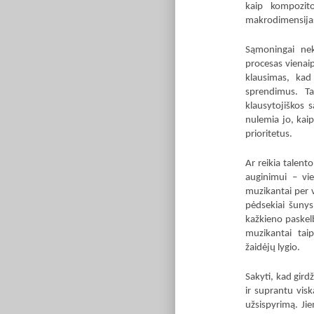
kaip kompozito
makrodimensija
Sąmoningai nek
procesas vienaip
klausimas, kad
sprendimus. Ta
klausytojiškos 
nulemia jo, kaip
prioritetus.
Ar reikia talent
auginimui – vie
muzikantai per vi
pėdsekiai šunys
kažkieno paskelb
muzikantai tai
žaidėjų lygio.
Sakyti, kad girdž
ir suprantu vis
užsispyrimą. Jie