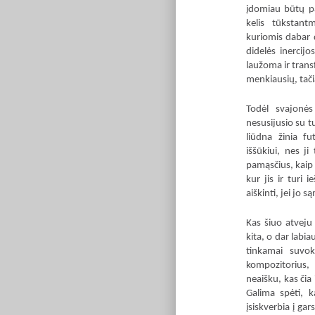
įdomiau būtų pa
kelis tūkstant
kuriomis dabar 
didelės inercijos
laužoma ir trans
menkiausių, tači
Todėl svajonės
nesusijusio su t
liūdna žinia fu
iššūkiui, nes j
pamąsčius, kaip 
kur jis ir turi 
aiškinti, jei jo 
Kas šiuo atveju
kita, o dar labi
tinkamai suvok
kompozitorius,
neaišku, kas čia 
Galima spėti, k
įsiskverbia į gar