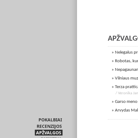
APŽVALG
» Nelegalus p
» Robotas, kur
» Nepagaunama
» Vilniaus muz
» Terza pratti
/ Veronika Ja
» Garso meno
» Arvydas Malc
POKALBIAI
RECENZIJOS
APŽVALGOS