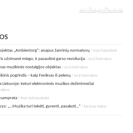
OS
rojektas „Ambientorg“: anapus žanrinių normatyvų
/ Asta Pakarklytė
is užsimanė miego, ir pasaulinė garso revoliucija
/ Jurij Dobriakov
s muzikinės nostalgijos objektas
/ Jurij Dobriakov
ikinis pogrindis – kaip Feniksas iš pelenų
/ Jurij Dobriakov
ca Lietuvoje: keturi elektroninės muzikos dešimtmečiai
natjeva
 samprata
/ Ilmė Vyšniauskaitė
ys: „…Muzika turi tekėti, gyventi, pasakoti…“
/ Šarūnas Nakas