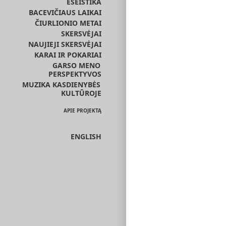
ESEISTIKA
BACEVIČIAUS LAIKAI
ČIURLIONIO METAI
SKERSVĖJAI
NAUJIEJI SKERSVĖJAI
KARAI IR POKARIAI
GARSO MENO
PERSPEKTYVOS
MUZIKA KASDIENYBĖS
KULTŪROJE
APIE PROJEKTĄ
ENGLISH