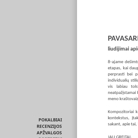
PAVASAR
liudijimai a
8-ajame dešimtm
etapas, kai daug
perprasti bei 
individualių sti
vis labiau tol
neatpažįstamai ke
meno kraštovaiz
Kompozitoriai ka
kontekstus, įt
POKALBIAI
sakant, apie tai
RECENZIJOS
APŽVALGOS
JAU GREITAI.