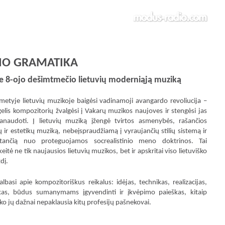
IO GRAMATIKA
pie 8-ojo dešimtmečio lietuvių moderniąją muziką
etyje lietuvių muzikoje baigėsi vadinamoji avangardo revoliucija –
elis kompozitorių žvalgėsi į Vakarų muzikos naujoves ir stengėsi jas
panaudoti. Į lietuvių muziką įžengė tvirtos asmenybės, rašančios
lių ir estetikų muziką, nebeįspraudžiamą į vyraujančių stilių sistemą ir
stančią nuo proteguojamos socrealistinio meno doktrinos. Tai
itė ne tik naujausios lietuvių muzikos, bet ir apskritai viso lietuviško
dį.
lbasi apie kompozitoriškus reikalus: idėjas, technikas, realizacijas,
akas, būdus sumanymams įgyvendinti ir įkvėpimo paieškas, kitaip
, ko jų dažnai nepaklausia kitų profesijų pašnekovai.